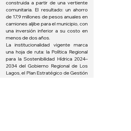
construida a partir de una vertiente 
comunitaria. El resultado: un ahorro 
de 17,9 millones de pesos anuales en 
camiones aljibe para el municipio, con 
una inversión inferior a su costo en 
menos de dos años.
La institucionalidad vigente marca 
una hoja de ruta: la Política Regional 
para la Sostenibilidad Hídrica 2024–
2034 del Gobierno Regional de Los 
Lagos, el Plan Estratégico de Gestión 
Hídrica de la DGA para las cuencas 
del archipiélago y la Ley 21.660 de 
Protección Ambiental de Turberas —
promulgada en 2024— abren un 
marco claro. El desafío es que 
comunidades, sector privado, 
academia y servicios públicos se 
sumen con acciones concretas a 